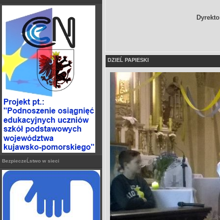
Dyrekto
DZIEĹ PAPIESKI
BezpieczeĹstwo w sieci