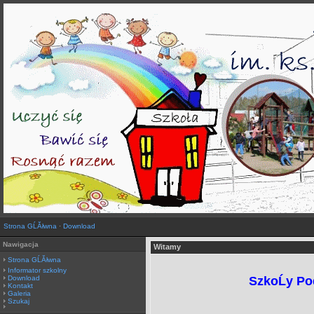
Strona GĹĂłwna
·
Download
Nawigacja
Witamy
Strona GĹĂłwna
Informator szkolny
Download
SzkoĹy Po
Kontakt
Galeria
Szukaj